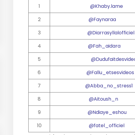
1
@Khaby.lame
2
@Faynaraa
3
@Diarrasyllalofficiel
4
@Fah_aidara
5
@Dudufaitdesvide
6
@Fallu_etsesvideo
7
@Abba_no_stress
8
@Aitoush_n
9
@Ndiaye_eshou
10
@fatel_officiel