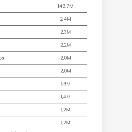
148,7M
2,4M
2,3M
2,2M
os
2,0M
s
2,0M
1
1,6M
1,4M
1,2M
1,2M