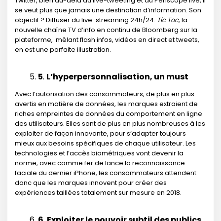
Twitter, bien au-delà du live-tweeting et du Periscope live, il
se veut plus que jamais une destination d’information. Son
objectif ? Diffuser du live-streaming 24h/24.
Tic Toc
, la
nouvelle chaîne TV d’info en continu de Bloomberg sur la
plateforme, mêlant flash infos, vidéos en direct et tweets,
en est une parfaite illustration.
5
.
L’hyperpersonnalisation,
un must
Avec l’autorisation des consommateurs, de plus en plus
avertis en matière de données, les marques extraient de
riches empreintes de données du comportement en ligne
des utilisateurs. Elles sont de plus en plus nombreuses à les
exploiter de façon innovante, pour s’adapter toujours
mieux aux besoins spécifiques de chaque utilisateur. Les
technologies et l’accès biométriques vont devenir la
norme, avec comme fer de lance la reconnaissance
faciale du dernier iPhone, les consommateurs attendent
donc que les marques innovent pour créer des
expériences taillées totalement sur mesure en 2018.
6
.
Exploiter le pouvoir subtil des publics