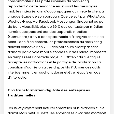
consommateur. Les professionnels du marketing
répondent à cette tendance en utilisant les messages
mobiles intégrés, afin d’accompagner au mieux le client à
chaque étape de son parcours Que ce soit par WhatsApp,
Wechat, GroupMe, Facebook Messenger, Snapchat ou par
de bons vieux SMS, plus de 69 % des contacts par médias
numériques passent par des appareils mobiles
(ComScore). Il n’y a donc pas matière à tergiverser sur ce
point. Face à ce constat, les professionnels du marketing
doivent concevoir en 2018 des parcours client passant
d’abord par la voie mobile, fondés sur des micro-moments
en temps réel. L’obstacle majeur ? Obtenir du client qu’il
accepte les notifications et le partage de localisation. La
condition d’adhésion à ces dispositifs ? Utiliser ces outils
intelligemment, en sachant doser et être réactifs en cas
d’interaction.
2 La transformation digitale des entreprises
traditionnelles
Les
pure players
sont naturellement les plus avancés sur le
digital. Mais petit-à-petit, les entreprises
click and mortar
et