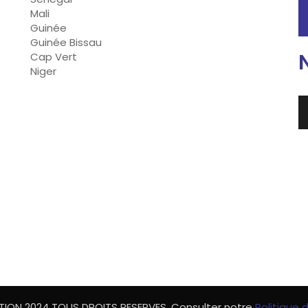
Mali
Guinée
Guinée Bissau
Cap Vert
Niger
ON 2024 TOUS DROITS RESERVES. Consulter notre
Politique 