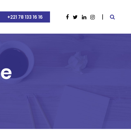
+221 78 133 16 16
le